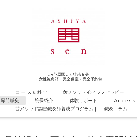
JR芦屋駅より徒歩５分
・女性鍼灸師・完全個室・完全予約制
｜
｜ コ ー ス & 料 金｜
｜茜メソッド 心ヒプノセラピー｜
痛専門鍼灸｜
｜院長紹介｜
｜ 体験リポート ｜
｜A c c e s 
｜茜メソッド認定鍼灸師養成プログラム｜
鍼灸コラム