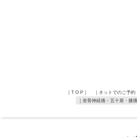
｜T O P｜
｜ネットでのご予約
｜坐骨神経痛・五十肩・膝