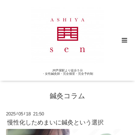
JR芦屋駅より徒歩５分
・女性鍼灸師・完全個室・完全予約制
鍼灸コラム
2025
05
18 21:50
/
/
慢性化しためまいに鍼灸という選択