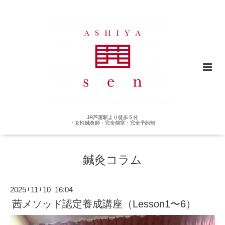
JR芦屋駅より徒歩５分
・女性鍼灸師・完全個室・完全予約制
鍼灸コラム
2025
11
10 16:04
/
/
茜メソッド認定養成講座（Lesson1〜6）