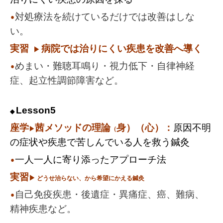
対処療法を続けているだけでは改善はしな
⚫︎
い。
実習
病院では治りにくい疾患を改善へ導く
▶︎
めまい・難聴耳鳴り・視力低下・自律神経
⚫︎
症、起立性調節障害など。
Lesson5
◆
座学
茜メソッドの
理論
身）（心）：
原因不明
▶
（
の症状や疾患で苦しんでいる人を救う鍼灸
一人一人に寄り添ったアプローチ法
⚫︎
実習
▶︎
どうせ治らない、から希望にかえる鍼灸
自己免疫疾患・後遺症・異痛症、癌、難病、
⚫︎
精神疾患など。