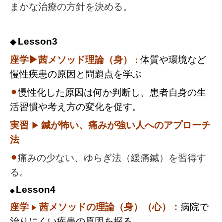
まかな治療の方針を決める。
Lesson3
◆
座学▶茜メソッド
理論（身）
体質や環境など
：
慢性疾患の原因と問題点を学ぶ
⚫︎
慢性化した原因は何か判断し、患者自身の生
活習慣や考え方の変化を促す。
実習
鍼が怖い、痛みが強い人へのアプローチ
▶︎
法
⚫︎
痛みの少ない、ゆらぎ法（緩痛鍼）を習得す
る。
Lesson4
◆
座学
茜メソッドの
理論
（身）（心）：
病院で
▶︎
治りにくい疾患の原因を探る