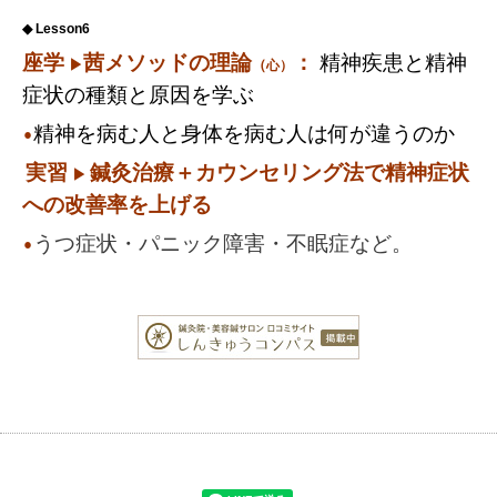
◆ Lesson6
座学
茜メソッドの
理論
：
精神疾患と精神
▶︎
（
心）
症状の種類と原因を学ぶ
精神を病む人と身体を病む人は何が違うのか
⚫︎
実習
鍼灸治療＋カウンセリング法で精神症状
▶︎
への改善率を上げる
うつ症状・パニック障害・不眠症など。
⚫︎