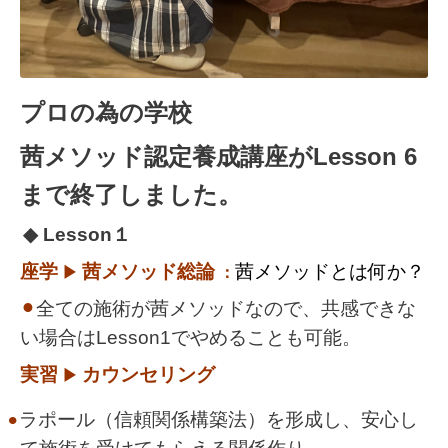
プロの為の学校
茜メソッド認定養成講座がLesson 6
まで終了しました。
◆ Lesson
１
座学
茜メソッド
総論
茜メソッドとは何か？
▶︎
：
⚫︎
全ての施術が茜メソッドなので、共感できな
い場合は
Lesson1
でやめることも可能。
実習
カウンセリング
▶︎
ラポール（信頼関係構築法）を形成し、安心し
⚫︎