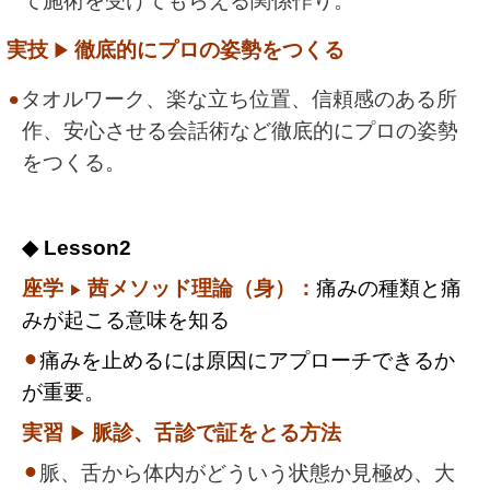
て施術を受けてもらえる関係作り。
実技
徹底的にプロの姿勢をつくる
▶︎
タオルワーク、楽な立ち位置、信頼感のある所
⚫︎
作、安心させる会話術など徹底的にプロの姿勢
をつくる。
◆ Lesson2
座学
茜メソッド
理論（身）：
痛みの種類と痛
▶︎
みが起こる意味を知る
⚫︎
痛みを止めるには原因にアプローチできるか
が重要。
実習
脈診、舌診で証をとる方法
▶︎
⚫︎
脈、舌から体内がどういう状態か見極め、大